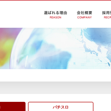
コ
パチスロ