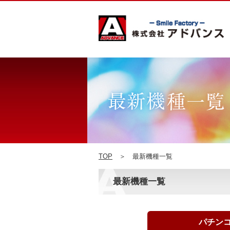
TOP
＞ 最新機種一覧
最新機種一覧
パチン