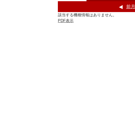
前
該当する機種情報はありません。
PDF表示