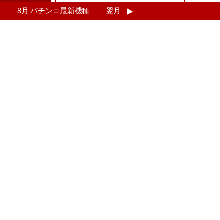
月
8月 パチンコ最新機種
翌月